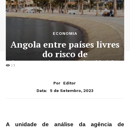
ECONOMIA
Angola entre países livres
do risco de
incumprimento de dívida
20
Por
Editor
5 de Setembro, 2023
Data:
A unidade de análise da agência de