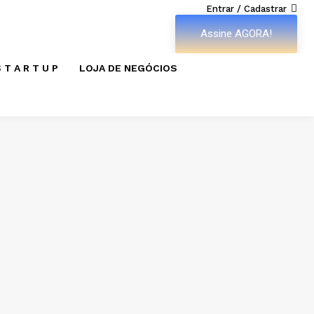
Entrar / Cadastrar
Assine AGORA!
 T A R T U P
LOJA DE NEGÓCIOS