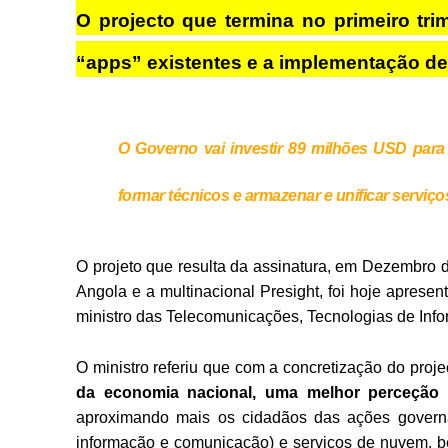
O projecto que termina no primeiro tri
“apps” existentes e a implementação de
O Governo vai investir 89 milhões USD para 
formar técnicos e armazenar e unificar serviç
O projeto que resulta da assinatura, em Dezembro
Angola e a multinacional Presight, foi hoje apre
ministro das Telecomunicações, Tecnologias de Info
O ministro referiu que com a concretização do proje
da economia nacional, uma melhor perceção d
aproximando mais os cidadãos das ações governati
informação e comunicação) e serviços de nuvem, b