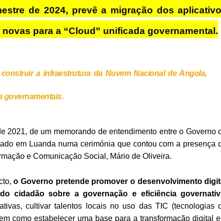
mestre de 2024, prevê a migração dos aplicativ
 novas para a “Cloud” unificada governamental.
construir a infraestrutura da Nuvem Nacional de Angola,
os governamentais.
 de 2021, de um memorando de entendimento entre o Governo 
sentado em Luanda numa cerimónia que contou com a presença 
rmação e Comunicação Social, Mário de Oliveira.
cto,
o Governo pretende promover o desenvolvimento digit
o cidadão sobre a governação e eficiência governativ
vas, cultivar talentos locais no uso das TIC (tecnologias 
em como estabelecer uma base para a transformação digital 