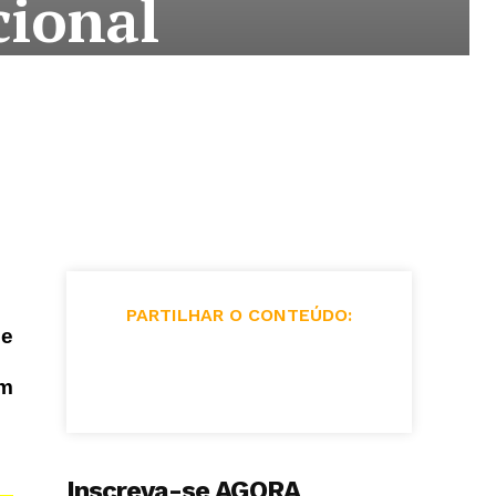
cional
PARTILHAR O CONTEÚDO:
de
am
Inscreva-se AGORA