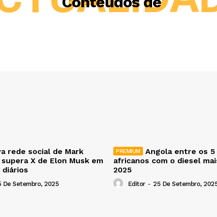
Conteúdos de
a rede social de Mark
Angola entre os 5
 supera X de Elon Musk em
africanos com o diesel ma
 diários
2025
5 De Setembro, 2025
Editor
-
25 De Setembro, 202