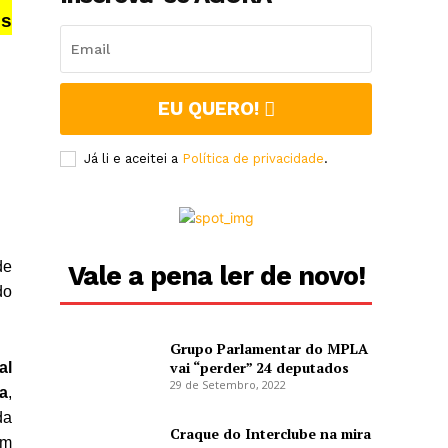
os
EU QUERO!
Já li e aceitei a
Política de privacidade
.
de
Vale a pena ler de novo!
do
Grupo Parlamentar do MPLA
vai “perder” 24 deputados
al
29 de Setembro, 2022
a
,
da
Craque do Interclube na mira
em