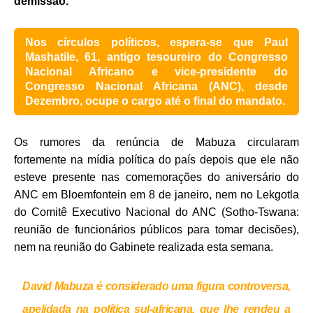
demissão.
Nos círculos políticos, espera-se que Paul
Mashatile, 61, antigo tesoureiro do Congresso
Nacional Africano e vice-presidente do
Congresso Nacional Africana (ANC), desde
Dezembro, ocupe o cargo até o final do mandato.
Os rumores da renúncia de Mabuza circularam
fortemente na mídia política do país depois que ele não
esteve presente nas comemorações do aniversário do
ANC em Bloemfontein em 8 de janeiro, nem no Lekgotla
do Comitê Executivo Nacional do ANC (Sotho-Tswana:
reunião de funcionários públicos para tomar decisões),
nem na reunião do Gabinete realizada esta semana.
David Mabuza é considerado uma figura controversa,
apelidada na política sul-africana, que lhe rendeu a