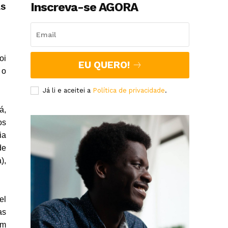
Inscreva-se AGORA
as
oi
EU QUERO!
 o
Já li e aceitei a
Política de privacidade
.
á,
os
ia
de
),
el
as
ém