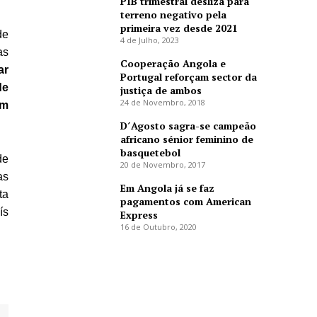
PIB trimestral desliza para
terreno negativo pela
primeira vez desde 2021
de
4 de Julho, 2023
as
Cooperação Angola e
ar
Portugal reforçam sector da
de
justiça de ambos
24 de Novembro, 2018
em
D´Agosto sagra-se campeão
africano sénior feminino de
basquetebol
de
20 de Novembro, 2017
as
Em Angola já se faz
ta
pagamentos com American
ís
Express
16 de Outubro, 2020