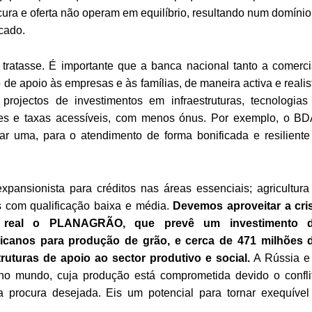
cura e oferta não operam em equilíbrio, resultando num domínio
cado.
ratasse. É importante que a banca nacional tanto a comerci
de apoio às empresas e às famílias, de maneira activa e realis
rojectos de investimentos em infraestruturas, tecnologias
s e taxas acessíveis, com menos ónus. Por exemplo, o BD
ar uma, para o atendimento de forma bonificada e resiliente
xpansionista para créditos nas áreas essenciais; agricultura
ns com qualificação baixa e média.
Devemos aproveitar a cri
r real o PLANAGRÃO, que prevê um investimento 
icanos para produção de grão, e cerca de 471 milhões 
ruturas de apoio ao sector produtivo e social.
A Rússia e
 no mundo, cuja produção está comprometida devido o confli
 procura desejada. Eis um potencial para tornar exequível