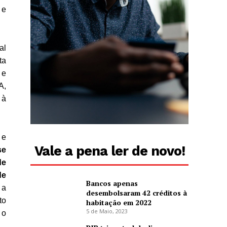
 e
al
ta
 e
A,
 à
 e
Vale a pena ler de novo!
se
de
de
Bancos apenas
 a
desembolsaram 42 créditos à
to
habitação em 2022
5 de Maio, 2023
 o