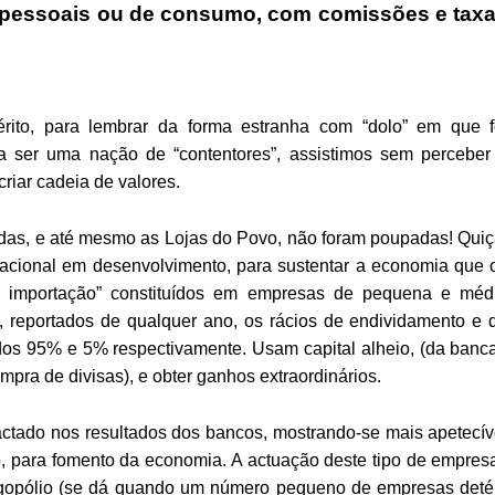
as pessoais ou de consumo, com comissões e tax
rito, para lembrar da forma estranha com “dolo” em que f
a ser uma nação de “contentores”, assistimos sem perceber
riar cadeia de valores.
das, e até mesmo as Lojas do Povo, não foram poupadas! Quiç
nacional em desenvolvimento, para sustentar a economia que 
e importação” constituídos em empresas de pequena e méd
, reportados de qualquer ano, os rácios de endividamento e 
dos 95% e 5% respectivamente. Usam capital alheio, (da banca
pra de divisas), e obter ganhos extraordinários.
ctado nos resultados dos bancos, mostrando-se mais apetecív
o, para fomento da economia. A actuação deste tipo de empres
gopólio (se dá quando um número pequeno de empresas det