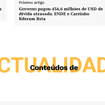
Próximo artigo
a
Governo pagou 434,6 milhões de USD de
dívida atrasada. ENDE e Carrinho
lideram lista
CTUALIDA
Conteúdos de