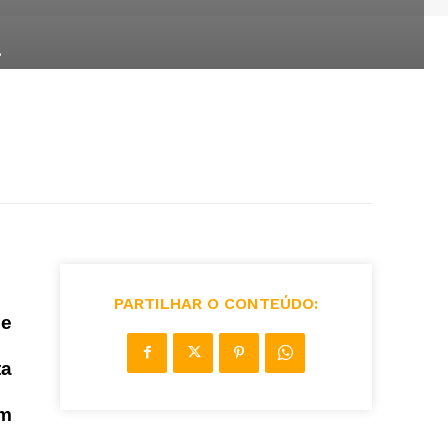
a
PARTILHAR O CONTEÚDO:
se
ta
em