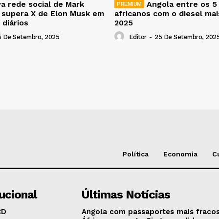
a rede social de Mark
Angola entre os 5
 supera X de Elon Musk em
africanos com o diesel ma
 diários
2025
5 De Setembro, 2025
Editor
-
25 De Setembro, 202
Política
Economia
C
tucional
Últimas Notícias
CD
Angola com passaportes mais fraco