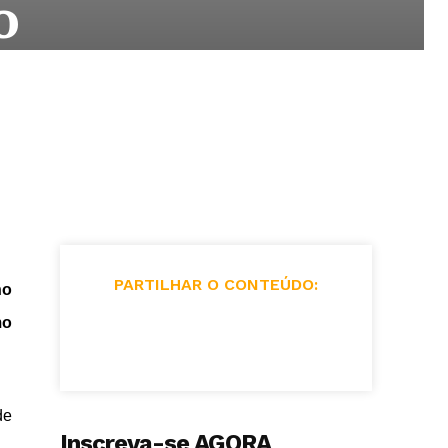
o
PARTILHAR O CONTEÚDO:
no
mo
de
Inscreva-se AGORA