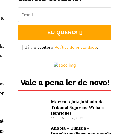
 a
EU QUERO!
da
Já li e aceitei a
Política de privacidade
.
ua
Vale a pena ler de novo!
as
er
Morreu o Juiz Jubilado do
Tribunal Supremo William
Henriques
16 de Outubro, 2023
té
Angola – Tunísia –
mo
Jornalistas dizem que Angola