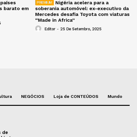
 países
Nigéria acelera para a
is barato em
soberania automóvel: ex-executivo da
Mercedes desafia Toyota com viaturas
“Made in Africa”
5
Editor
-
25 De Setembro, 2025
ultura
NEGÓCIOS
Loja de CONTEÚDOS
Mundo
s de