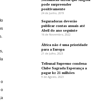
pode surpreender
positivamente
24 de Junho, 2019
do
Seguradoras deverão
publicar contas anuais até
os
Abril do ano seguinte
16 de Novembro, 2022
o.
África não é uma prioridade
para a Europa
s,
21 de Julho, 2023
la
Tribunal Supremo condena
Clube Sagrada Esperança a
pagar kz 21 milhões
9 de Agosto, 2023
 o
 o
ça