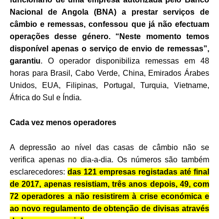
Nacional de Angola (BNA) a prestar serviços de
câmbio e remessas, confessou que já não efectuam
operações desse género. “Neste momento temos
disponível apenas o serviço de envio de remessas”,
garantiu
. O operador disponibiliza remessas em 48
horas para Brasil, Cabo Verde, China, Emirados Árabes
Unidos, EUA, Filipinas, Portugal, Turquia, Vietname,
África do Sul e Índia.
Cada vez menos operadores
A depressão ao nível das casas de câmbio não se
verifica apenas no dia-a-dia. Os números são também
esclarecedores:
das 121 empresas registadas até final
de 2017, apenas resistiam, três anos depois, 49, com
72 operadores a não resistirem à crise económica e
ao novo regulamento de obtenção de divisas através