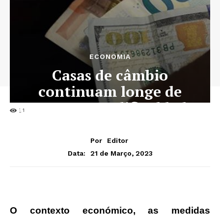
ECONOMIA
Casas de câmbio
continuam longe de
contornar as dificuldades
31
Por
Editor
21 de Março, 2023
Data:
O contexto económico, as medidas