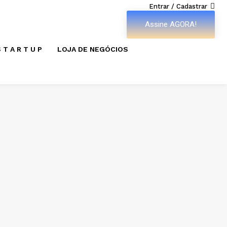
Entrar / Cadastrar
Assine AGORA!
 T A R T U P
LOJA DE NEGÓCIOS