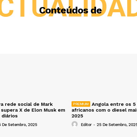
CTUALIDA
Conteúdos de
a rede social de Mark
Angola entre os 5
 supera X de Elon Musk em
africanos com o diesel ma
 diários
2025
5 De Setembro, 2025
Editor
-
25 De Setembro, 202