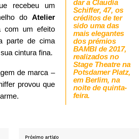
dar a
Claudia
que recebeu um
Schiffer,
47, os
rmelho do
Atelier
créditos de ter
sido uma das
a com um efeito
mais elegantes
ma parte de cima
dos prémios
BAMBI de 2017,
sua cintura fina.
realizados no
Stage Theatre na
Potsdamer Platz,
magem de marca –
em Berlim, na
iffer provou que
noite de quinta-
feira.
harme.
Próximo artigo