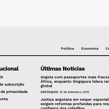
Política
Economia
C
tucional
Últimas Notícias
CD
Angola com passaportes mais fraco
África, enquanto Singapura lidera ra
de subscrição
global
 de privacidade
DESTAQUES
25 de Setembro, 2025
onta
Justiça angolana em xeque: especial
exigem reformas profundas para res
confiança dos cidadãos