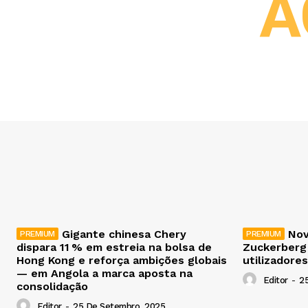
A
Gigante chinesa Chery
Nov
dispara 11 % em estreia na bolsa de
Zuckerberg
Hong Kong e reforça ambições globais
utilizadores
— em Angola a marca aposta na
Editor
-
2
consolidação
Editor
-
25 De Setembro, 2025