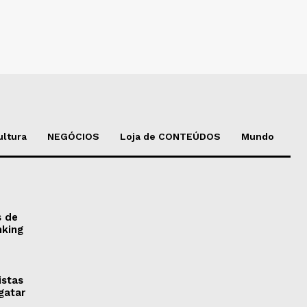
ultura
NEGÓCIOS
Loja de CONTEÚDOS
Mundo
s de
nking
istas
gatar