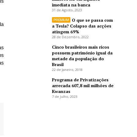
is
imediata na banca
31 de Agosto, 2023
O que se passa com
da
a Tesla? Colapso das acções
atingem 69%
28 de Dezembro, 2022
Cinco brasileiros mais ricos
as
possuem património igual da
os
metade da população do
as
Brasil
22 de Janeiro, 2018
Programa de Privatizações
arrecada 607,8 mil milhões de
Kwanzas
7 de Julho, 2023