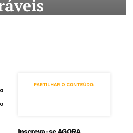
ráveis
PARTILHAR O CONTEÚDO:
do
lo
Inscreva-se AGORA