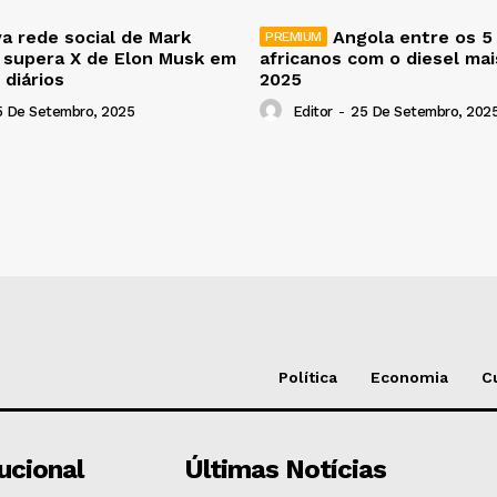
a rede social de Mark
Angola entre os 5
 supera X de Elon Musk em
africanos com o diesel ma
 diários
2025
5 De Setembro, 2025
Editor
-
25 De Setembro, 202
Política
Economia
C
tucional
Últimas Notícias