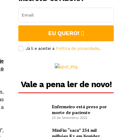
EU QUERO!
Já li e aceitei a
Política de privacidade
.
je
 o
Vale a pena ler de novo!
s,
as
Enfermeiro está preso por
 a
morte de paciente
23 de Setembro, 2022
MinFin “saca” 254 mil
”,
milhões Kz em liquidez