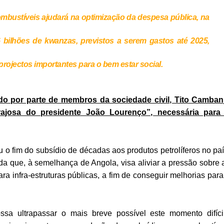
combustíveis ajudará na optimização da despesa pública, na
 bilhões de kwanzas, previstos a serem gastos até 2025,
rojectos importantes para o bem estar social.
o por parte de membros da sociedade civil, Tito Camban
josa do presidente João Lourenço”, necessária para
u o fim do subsídio de décadas aos produtos petrolíferos no paí
 que, à semelhança de Angola, visa aliviar a pressão sobre 
a infra-estruturas públicas, a fim de conseguir melhorias para
sa ultrapassar o mais breve possível este momento difícil