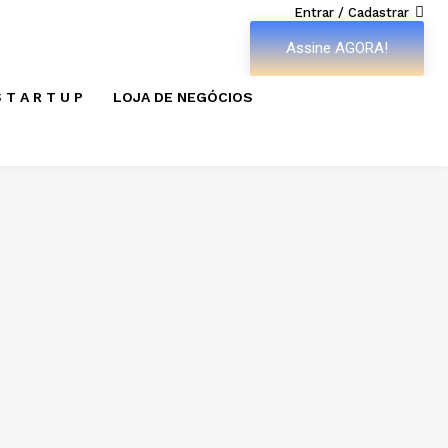
Entrar / Cadastrar
Assine AGORA!
 T A R T U P
LOJA DE NEGÓCIOS