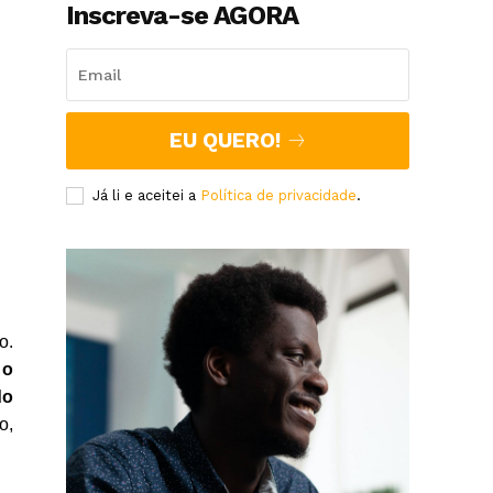
Inscreva-se AGORA
EU QUERO!
Já li e aceitei a
Política de privacidade
.
o.
 o
do
o,