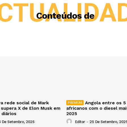
CTUALIDA
Conteúdos de
a rede social de Mark
Angola entre os 5
 supera X de Elon Musk em
africanos com o diesel ma
 diários
2025
5 De Setembro, 2025
Editor
-
25 De Setembro, 202