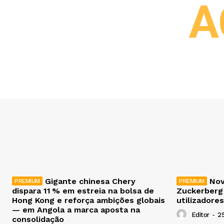
A
Gigante chinesa Chery
Nov
dispara 11 % em estreia na bolsa de
Zuckerberg
Hong Kong e reforça ambições globais
utilizadores
— em Angola a marca aposta na
Editor
-
2
consolidação