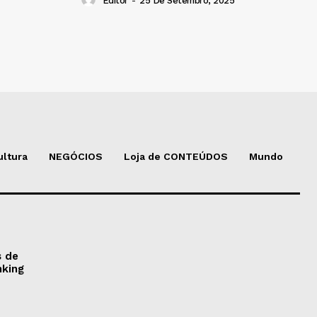
Editor
-
25 De Setembro, 2025
ultura
NEGÓCIOS
Loja de CONTEÚDOS
Mundo
s de
nking