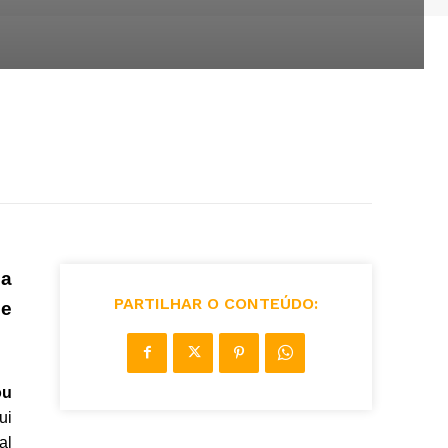
ia
PARTILHAR O CONTEÚDO:
de
ou
ui
al