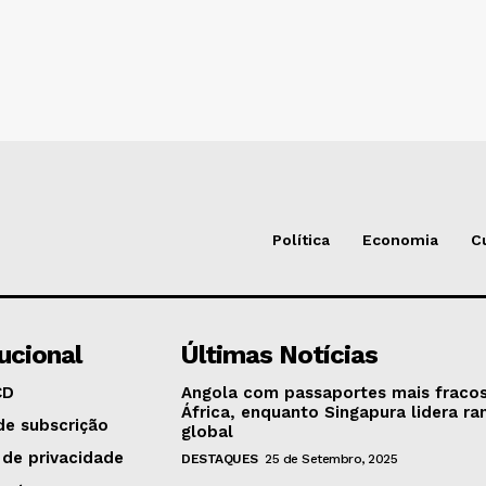
Política
Economia
C
tucional
Últimas Notícias
CD
Angola com passaportes mais fraco
África, enquanto Singapura lidera ra
de subscrição
global
 de privacidade
DESTAQUES
25 de Setembro, 2025