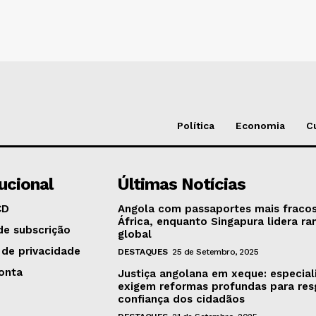
Política
Economia
C
tucional
Últimas Notícias
CD
Angola com passaportes mais fraco
África, enquanto Singapura lidera ra
de subscrição
global
 de privacidade
DESTAQUES
25 de Setembro, 2025
onta
Justiça angolana em xeque: especial
exigem reformas profundas para res
confiança dos cidadãos