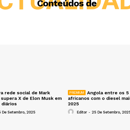
CTUALIDA
Conteúdos de
a rede social de Mark
Angola entre os 5
 supera X de Elon Musk em
africanos com o diesel ma
 diários
2025
5 De Setembro, 2025
Editor
-
25 De Setembro, 202