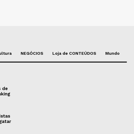
ultura
NEGÓCIOS
Loja de CONTEÚDOS
Mundo
s de
nking
istas
gatar