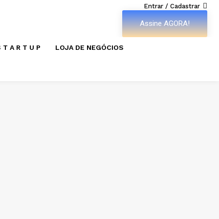
Entrar / Cadastrar
Assine AGORA!
 T A R T U P
LOJA DE NEGÓCIOS