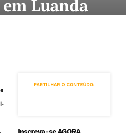
s em Luanda
PARTILHAR O CONTEÚDO:
de
l-
Inscreva-se AGORA