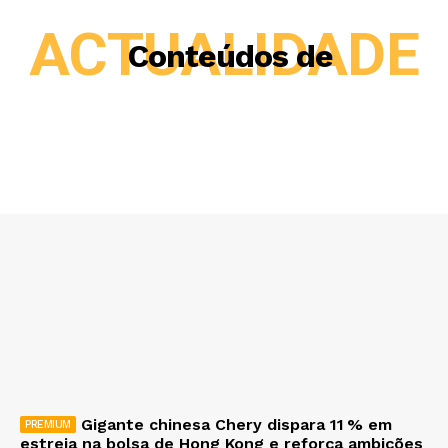
ACTUALIDADE
Conteúdos de
Gigante chinesa Chery dispara 11 % em
estreia na bolsa de Hong Kong e reforça ambições