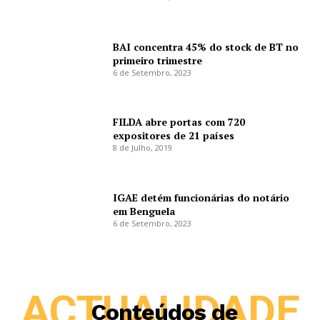
BAI concentra 45% do stock de BT no
primeiro trimestre
6 de Setembro, 2023
FILDA abre portas com 720
expositores de 21 países
8 de Julho, 2019
IGAE detém funcionárias do notário
em Benguela
6 de Setembro, 2023
ACTUALIDADE
Conteúdos de