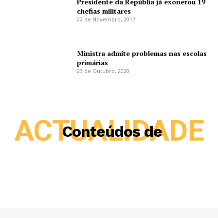
Presidente da Repúblia já exonerou 19
chefias militares
22 de Novembro, 2017
Ministra admite problemas nas escolas
primárias
23 de Outubro, 2020
ACTUALIDADE
Conteúdos de