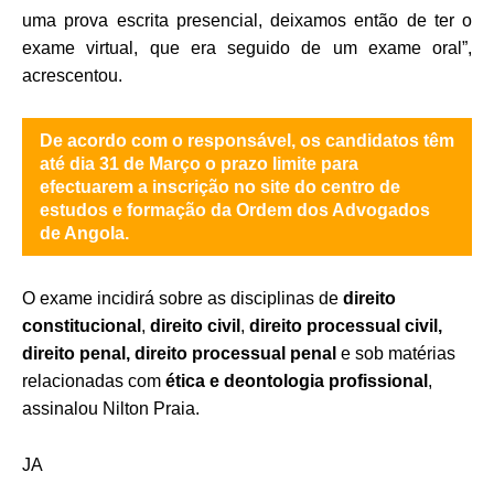
uma prova escrita presencial, deixamos então de ter o
exame virtual, que era seguido de um exame oral”,
acrescentou.
De acordo com o responsável, os candidatos têm
até dia 31 de Março o prazo limite para
efectuarem a inscrição no site do centro de
estudos e formação da Ordem dos Advogados
de Angola.
O exame incidirá sobre as disciplinas de
direito
constitucional
,
direito civil
,
direito processual
civil,
direito penal, direito processual penal
e sob matérias
relacionadas com
ética e deontologia profissional
,
assinalou Nilton Praia.
JA