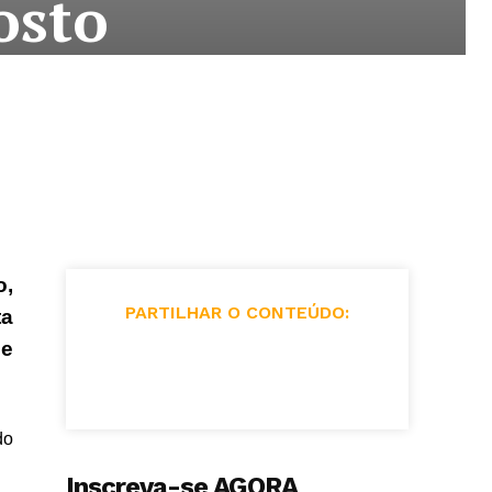
osto
o,
PARTILHAR O CONTEÚDO:
ta
de
do
Inscreva-se AGORA