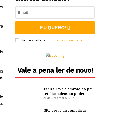
es
ra
EU QUERO!
Já li e aceitei a
Política de privacidade
.
is
Vale a pena ler de novo!
la
as
Tchizé revela a razão do pai
ter dito adeus ao poder
de
26 de Dezembro, 2017
a,
GPL prevê disponibilizar