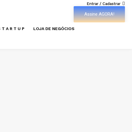
Entrar / Cadastrar
Assine AGORA!
 T A R T U P
LOJA DE NEGÓCIOS