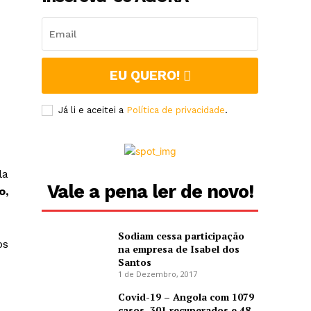
EU QUERO!
Já li e aceitei a
Política de privacidade
.
la
Vale a pena ler de novo!
o,
Sodiam cessa participação
os
na empresa de Isabel dos
Santos
1 de Dezembro, 2017
Covid-19 – Angola com 1079
casos, 301 recuperados e 48