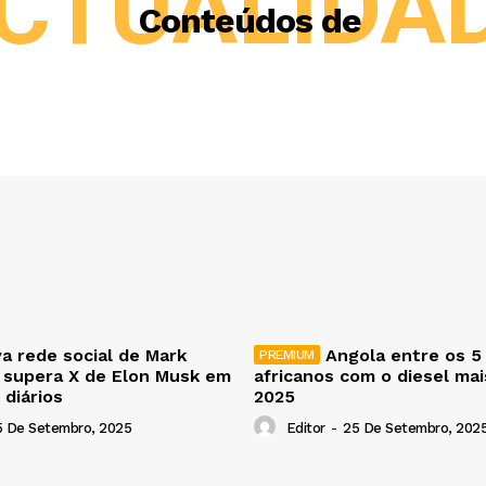
CTUALIDA
Conteúdos de
a rede social de Mark
Angola entre os 5
 supera X de Elon Musk em
africanos com o diesel ma
 diários
2025
5 De Setembro, 2025
Editor
-
25 De Setembro, 202