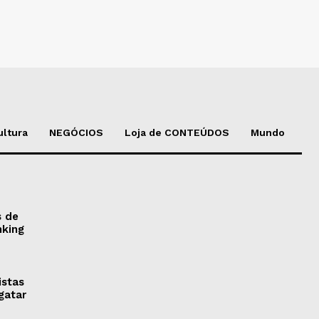
ultura
NEGÓCIOS
Loja de CONTEÚDOS
Mundo
s de
nking
istas
gatar