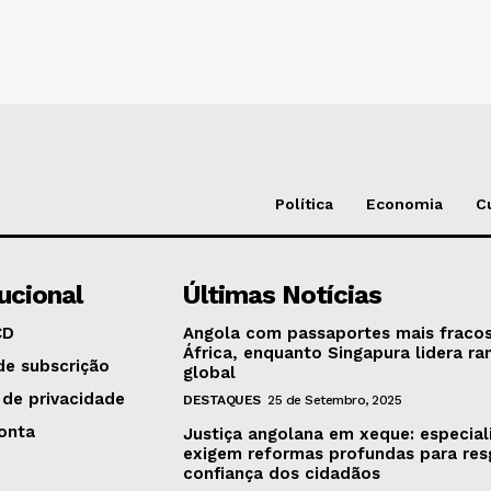
Política
Economia
C
tucional
Últimas Notícias
CD
Angola com passaportes mais fraco
África, enquanto Singapura lidera ra
de subscrição
global
 de privacidade
DESTAQUES
25 de Setembro, 2025
onta
Justiça angolana em xeque: especial
exigem reformas profundas para res
confiança dos cidadãos