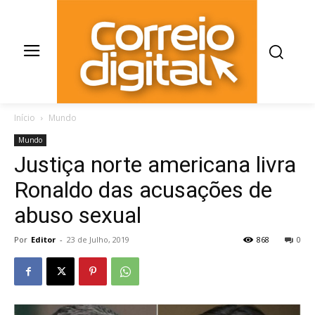
Início
Mundo
Mundo
Justiça norte americana livra
Ronaldo das acusações de
abuso sexual
Por
Editor
-
23 de Julho, 2019
868
0