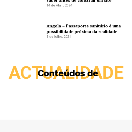
saber antes de construir um site
14 de Abril, 2024
Angola – Passaporte sanitário é uma
possibilidade próxima da realidade
1 de Julho, 2021
ACTUALIDADE
Conteúdos de