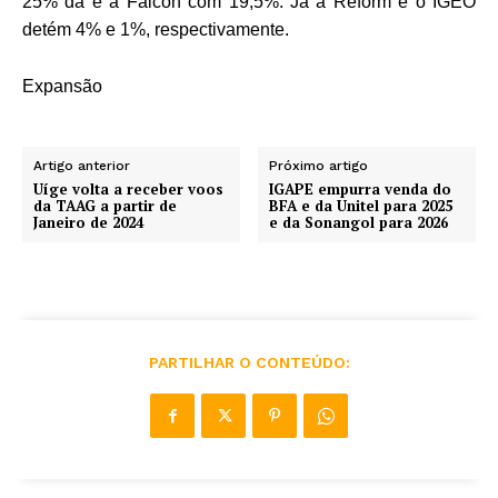
25% da e a Falcon com 19,5%. Já a Reform e o IGEO
detém 4% e 1%, respectivamente.
Expansão
Artigo anterior
Próximo artigo
Uíge volta a receber voos
IGAPE empurra venda do
da TAAG a partir de
BFA e da Unitel para 2025
Janeiro de 2024
e da Sonangol para 2026
PARTILHAR O CONTEÚDO: