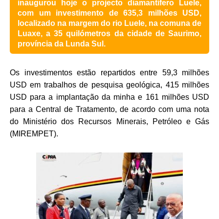
inaugurou hoje o projecto diamantífero Luele,
com um investimento de 635,3 milhões USD,
localizado na margem do rio Luele, na comuna de
Luaxe, a 35 quilómetros da cidade de Saurimo,
província da Lunda Sul.
Os investimentos estão repartidos entre 59,3 milhões
USD em trabalhos de pesquisa geológica, 415 milhões
USD para a implantação da minha e 161 milhões USD
para a Central de Tratamento, de acordo com uma nota
do Ministério dos Recursos Minerais, Petróleo e Gás
(MIREMPET).