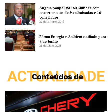
Angola poupa USD 60 Milhões com
encerramento de 9 embaixadas e 16
consulados
22 de Janeiro, 2018
Fórum Energia e Ambiente adiado para
9 de Junho
23 de Maio, 2023
ACTUALIDADE
Conteúdos de