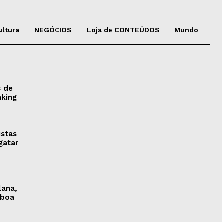
ultura
NEGÓCIOS
Loja de CONTEÚDOS
Mundo
s de
nking
istas
gatar
lana,
sboa