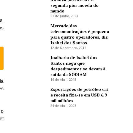
segunda pior moeda do
mundo
27 de Junho, 2023
s,
Mercado das
os
telecomunicações é pequeno
para quatro operadores, diz
Isabel dos Santos
12 de Dezembro, 2017
s
Joalharia de Isabel dos
a
Santos nega que
despedimentos se devam à
saída da SODIAM
16 de Abril, 2018
da
es
Exportações de petróleo cai
e receita fixa-se em USD 6,9
mil milhões
24 de Abril, 2023
 o
et