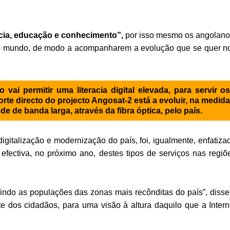
ncia, educação e conhecimento”,
por isso mesmo os angolano
 ao mundo, de modo a acompanharem a evolução que se quer n
o vai permitir uma literacia digital elevada, para servir o
rte directo do projecto Angosat-2 está a evoluir, na medid
de de banda larga, através da fibra óptica, pelo país.
digitalização e modernização do país, foi, igualmente, enfatiza
efectiva, no próximo ano, destes tipos de serviços nas regiõ
uindo as populações das zonas mais recônditas do país”, disse
e dos cidadãos, para uma visão à altura daquilo que a Intern