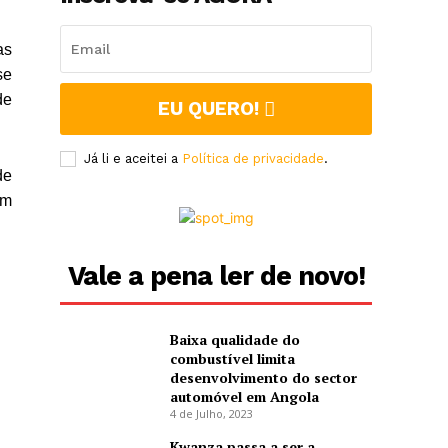
as
se
de
EU QUERO!
Já li e aceitei a
Política de privacidade
.
de
ém
Vale a pena ler de novo!
Baixa qualidade do
combustível limita
desenvolvimento do sector
automóvel em Angola
4 de Julho, 2023
Kwanza passa a ser a