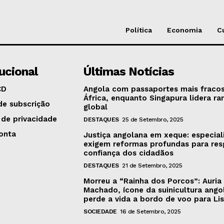
Política
Economia
C
tucional
Últimas Notícias
CD
Angola com passaportes mais fraco
África, enquanto Singapura lidera ra
de subscrição
global
 de privacidade
DESTAQUES
25 de Setembro, 2025
onta
Justiça angolana em xeque: especial
exigem reformas profundas para res
confiança dos cidadãos
DESTAQUES
21 de Setembro, 2025
Morreu a “Rainha dos Porcos”: Auria
Machado, ícone da suinicultura ango
perde a vida a bordo de voo para Li
SOCIEDADE
16 de Setembro, 2025