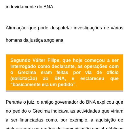
indevidamente do BNA.
Afirmação que pode despoletar investigações de vários
homens da justiça angolana.
Segundo Válter Filipe, que hoje começou a ser
interrogado como declarante, as operações com
o Grecima eram feitas por via de ofício
(solicitação) ao BNA, e esclareceu que
“basicamente era um pedido”.
Perante o juiz, o antigo governador do BNA explicou que
no pedido o Grecima indicava as actividades que viriam
a ser financiadas como, por exemplo, a aquisição de
viaturas para os órgãos de comunicação social públicos