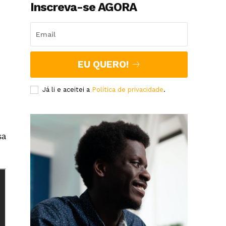
Inscreva-se AGORA
EU QUERO!
Já li e aceitei a
Política de privacidade
.
sa