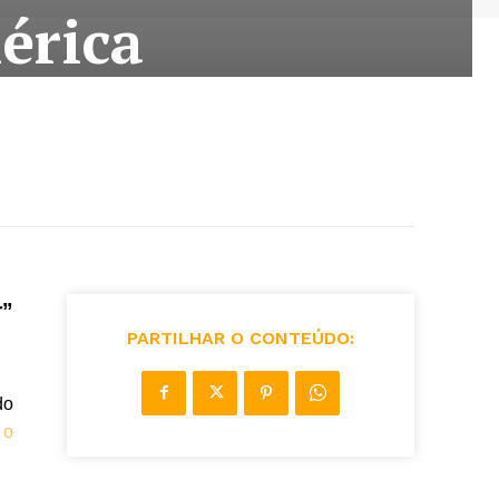
érica
r”
PARTILHAR O CONTEÚDO:
do
 o