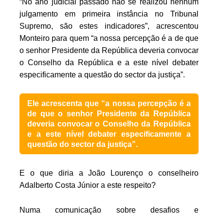
“No ano judicial passado não se realizou nenhum
julgamento em primeira instância no Tribunal
Supremo, são estes indicadores”, acrescentou
Monteiro para quem “a nossa percepção é a de que
o senhor Presidente da República deveria convocar
o Conselho da República e a este nível debater
especificamente a questão do sector da justiça”.
Ele acrescenta que “a nossa percepção é a
de que o senhor Presidente da República
deveria convocar o Conselho da República
e a este nível debater especificamente a
questão do sector da justiça”.
E o que diria a João Lourenço o conselheiro
Adalberto Costa Júnior a este respeito?
Numa comunicação sobre desafios e