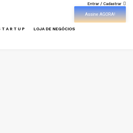
Entrar / Cadastrar
Assine AGORA!
 T A R T U P
LOJA DE NEGÓCIOS