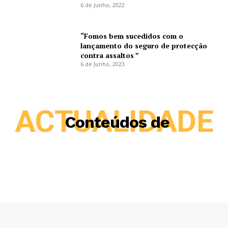
6 de Junho, 2022
“Fomos bem sucedidos com o
lançamento do seguro de protecção
contra assaltos ”
6 de Junho, 2023
ACTUALIDADE
Conteúdos de