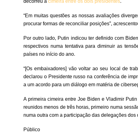
decorreu a
cimeira entre os dois presidentes
.
“Em muitas questões as nossas avaliações diverge
procurar formas de reconciliar posições”, acrescento
Por outro lado, Putin indicou ter definido com Bid
respectivos numa tentativa para diminuir as tens
países no início do ano.
“[Os embaixadores] vão voltar ao seu local de tr
declarou o Presidente russo na conferência de imp
a um acordo para um diálogo em matéria de ciberse
A primeira cimeira entre Joe Biden e Vladimir Puti
reunidos menos de três horas, primeiro numa sessão
numa outra com a participação das delegações dos 
Público