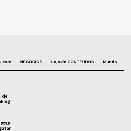
ultura
NEGÓCIOS
Loja de CONTEÚDOS
Mundo
s de
nking
istas
gatar