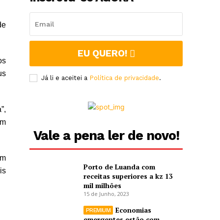
de
EU QUERO!
os
us
Já li e aceitei a
Política de privacidade
.
”,
am
Vale a pena ler de novo!
am
Porto de Luanda com
is
receitas superiores a kz 13
mil milhões
15 de Junho, 2023
Economias
emergentes estão com