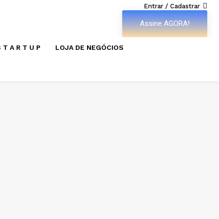
Entrar / Cadastrar
Assine AGORA!
 T A R T U P
LOJA DE NEGÓCIOS