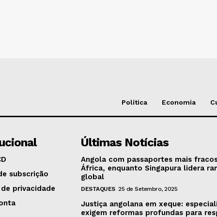
Política
Economia
C
tucional
Últimas Notícias
CD
Angola com passaportes mais fraco
África, enquanto Singapura lidera ra
de subscrição
global
 de privacidade
DESTAQUES
25 de Setembro, 2025
onta
Justiça angolana em xeque: especial
exigem reformas profundas para res