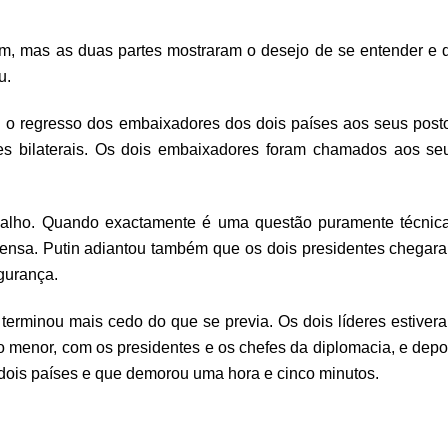
m, mas as duas partes mostraram o desejo de se entender e 
u.
en o regresso dos embaixadores dos dois países aos seus post
ões bilaterais. Os dois embaixadores foram chamados aos se
abalho. Quando exactamente é uma questão puramente técnica
rensa. Putin adiantou também que os dois presidentes chegar
gurança.
n terminou mais cedo do que se previa. Os dois líderes estiver
 menor, com os presidentes e os chefes da diplomacia, e depo
dois países e que demorou uma hora e cinco minutos.