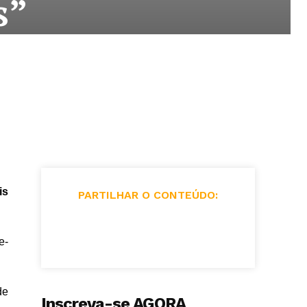
s”
is
PARTILHAR O CONTEÚDO:
e-
de
Inscreva-se AGORA