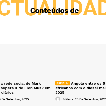
CTUALIDA
Conteúdos de
a rede social de Mark
Angola entre os 5
 supera X de Elon Musk em
africanos com o diesel ma
 diários
2025
5 De Setembro, 2025
Editor
-
25 De Setembro, 202