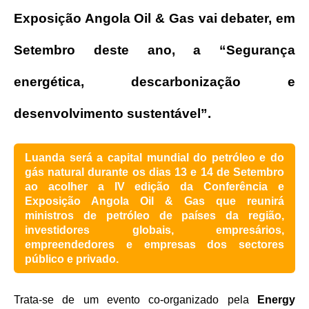
Exposição Angola Oil & Gas vai debater, em
Setembro deste ano, a “Segurança
energética, descarbonização e
desenvolvimento sustentável”.
Luanda será a capital mundial do petróleo e do
gás natural durante os dias 13 e 14 de Setembro
ao acolher a IV edição da Conferência e
Exposição Angola Oil & Gas que reunirá
ministros de petróleo de países da região,
investidores globais, empresários,
empreendedores e empresas dos sectores
público e privado.
Trata-se de um evento co-organizado pela
Energy