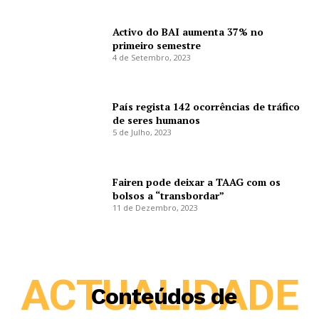
Activo do BAI aumenta 37% no
primeiro semestre
4 de Setembro, 2023
País regista 142 ocorrências de tráfico
de seres humanos
5 de Julho, 2023
Fairen pode deixar a TAAG com os
bolsos a “transbordar”
11 de Dezembro, 2023
ACTUALIDADE
Conteúdos de