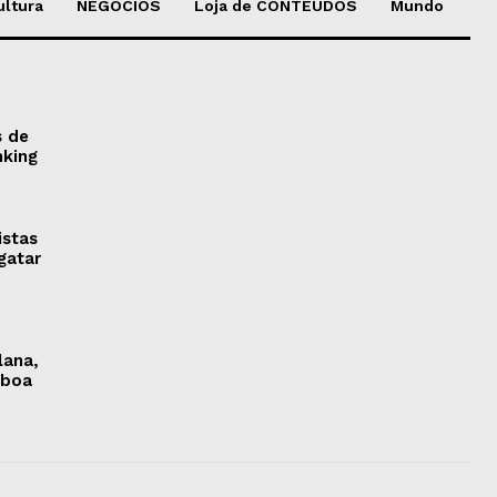
ultura
NEGÓCIOS
Loja de CONTEÚDOS
Mundo
s de
nking
istas
gatar
lana,
sboa