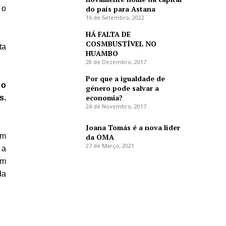
 o
do país para Astana
16 de Setembro, 2022
HÁ FALTA DE
COSMBUSTÍVEL NO
ta
HUAMBO
28 de Dezembro, 2017
Por que a igualdade de
 o
género pode salvar a
economia?
s.
24 de Novembro, 2017
Joana Tomás é a nova líder
em
da OMA
27 de Março, 2021
 a
am
da