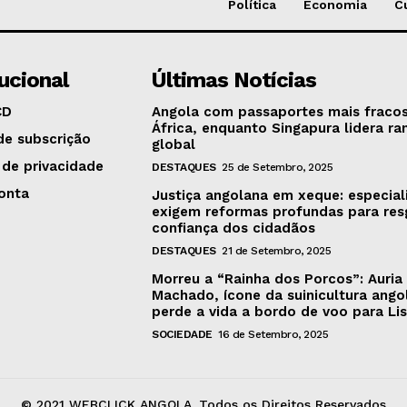
Política
Economia
C
tucional
Últimas Notícias
CD
Angola com passaportes mais fraco
África, enquanto Singapura lidera ra
de subscrição
global
 de privacidade
DESTAQUES
25 de Setembro, 2025
onta
Justiça angolana em xeque: especial
exigem reformas profundas para res
confiança dos cidadãos
DESTAQUES
21 de Setembro, 2025
Morreu a “Rainha dos Porcos”: Auria
Machado, ícone da suinicultura ango
perde a vida a bordo de voo para Li
SOCIEDADE
16 de Setembro, 2025
© 2021 WEBCLICK ANGOLA. Todos os Direitos Reservados