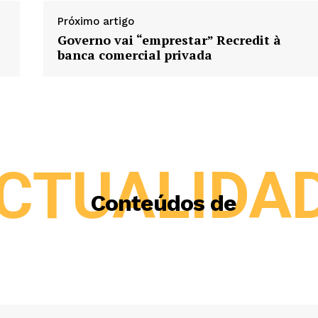
Próximo artigo
Governo vai “emprestar” Recredit à
banca comercial privada
CTUALIDA
Conteúdos de