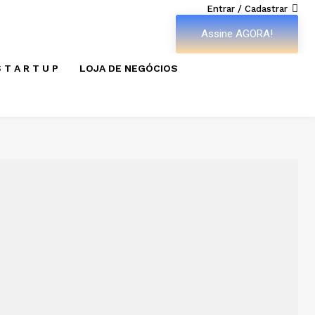
Entrar / Cadastrar
Assine AGORA!
 T A R T U P
LOJA DE NEGÓCIOS