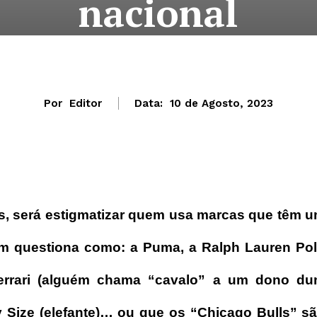
nacional
Por
Editor
Data:
10 de Agosto, 2023
es, será estigmatizar quem usa marcas que têm 
ém questiona como: a Puma, a Ralph Lauren Po
 Ferrari (alguém chama “cavalo” a um dono d
ny Size (elefante)… ou que os “Chicago Bulls” s