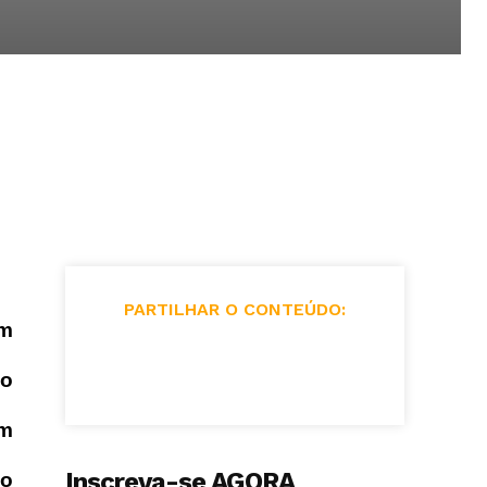
PARTILHAR O CONTEÚDO:
um
lo
um
Inscreva-se AGORA
ão