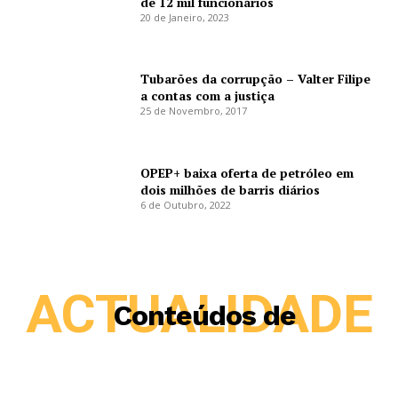
de 12 mil funcionários
20 de Janeiro, 2023
Tubarões da corrupção – Valter Filipe
a contas com a justiça
25 de Novembro, 2017
OPEP+ baixa oferta de petróleo em
dois milhões de barris diários
6 de Outubro, 2022
ACTUALIDADE
Conteúdos de