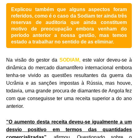
Explicou também que alguns aspectos foram
referidos, como é o caso da Sodiam ter ainda três
reservas de auditoria que ainda constituem
motivo de preocupação embora venham do
período anterior a nossa gestão, mas temos
estado a trabalhar no sentido de as eliminar.
Na visão do gestor da
SODIAM,
este valor deveu-se à
dinâmica do mercado diamantífero internacional embora
tenha-se vivido as questões resultantes da guerra da
Ucrânia e as sanções impostas à Rússia, mas houve,
todavia, uma grande procura de diamantes de Angola fez
com que conseguisse ter uma receita superior a do ano
anterior.
“O aumento desta receita deveu-se igualmente a um
desvio positivo em termos das quantidades
comercializadas”,
afirmou. Questionado sobre o