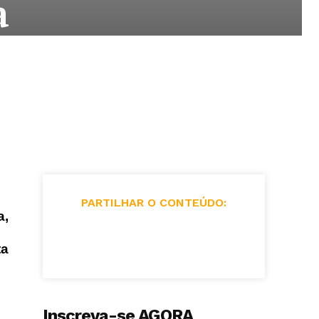
a
PARTILHAR O CONTEÚDO:
a,
ta
Inscreva-se AGORA