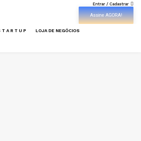
Entrar / Cadastrar
Assine AGORA!
 T A R T U P
LOJA DE NEGÓCIOS