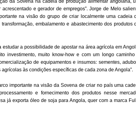
ação da Sovena na cadeia de produção alimentar angolana, 
r acrescentado e gerador de empregos”. Jorge de Melo salien
portante na visão do grupo de criar localmente uma cadeia 
ão, transformação, embalamento e abastecimento dos produtos 
estudar a possibilidade de apostar na área agrícola em Angol
ito investimento, muito know-how e com um longo caminho
 (comercialização de equipamentos e insumos: sementes, adubo
s agrícolas às condições específicas de cada zona de Angola”.
rco importante na visão da Sovena de criar no país uma cade
 processamento e fornecimento dos produtos nesse mercad
sa já exporta óleo de soja para Angola, quer com a marca Ful