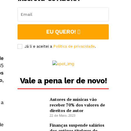
EU QUERO!
Já li e aceitei a
Política de privacidade
.
de
45
os
Vale a pena ler de novo!
o,
Autores de músicas vão
 a
receber 70% dos valores de
direitos de autor
22 de Maio, 2023
de
Finanças suspende salários
dos antigos titulares de