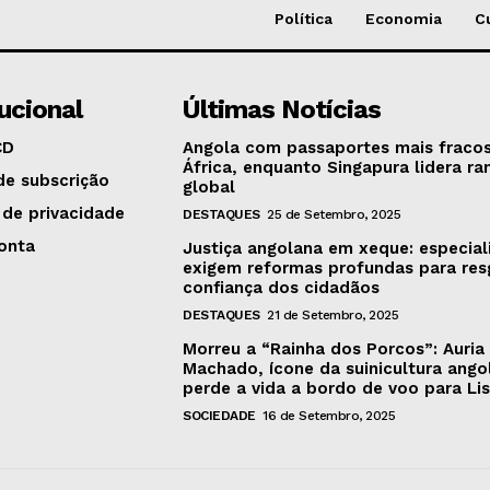
Política
Economia
C
tucional
Últimas Notícias
CD
Angola com passaportes mais fraco
África, enquanto Singapura lidera ra
de subscrição
global
 de privacidade
DESTAQUES
25 de Setembro, 2025
onta
Justiça angolana em xeque: especial
exigem reformas profundas para res
confiança dos cidadãos
DESTAQUES
21 de Setembro, 2025
Morreu a “Rainha dos Porcos”: Auria
Machado, ícone da suinicultura ango
perde a vida a bordo de voo para Li
SOCIEDADE
16 de Setembro, 2025