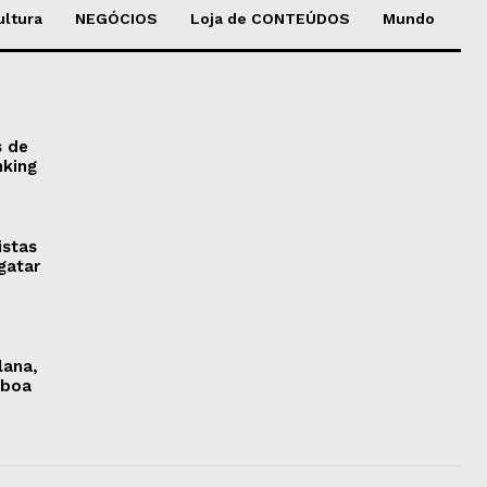
ultura
NEGÓCIOS
Loja de CONTEÚDOS
Mundo
s de
nking
istas
gatar
lana,
sboa