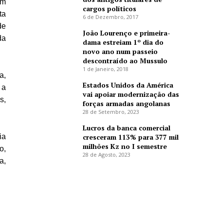
um
cargos políticos
ta
6 de Dezembro, 2017
de
João Lourenço e primeira-
da
dama estreiam 1º dia do
novo ano num passeio
descontraído ao Mussulo
1 de Janeiro, 2018
a,
Estados Unidos da América
 a
vai apoiar modernização das
s,
forças armadas angolanas
28 de Setembro, 2023
Lucros da banca comercial
ia
cresceram 113% para 377 mil
milhões Kz no I semestre
o,
28 de Agosto, 2023
a,