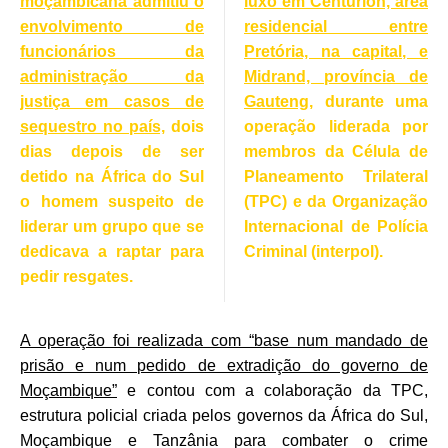
moçambicana admitiu o
luxo em Centurion, área
envolvimento de
residencial entre
funcionários da
Pretória, na capital, e
administração da
Midrand, província de
justiça em casos de
Gauteng,
durante uma
sequestro no país,
dois
operação liderada por
dias depois de ser
membros da Célula de
detido na África do Sul
Planeamento Trilateral
o homem suspeito de
(TPC) e da Organização
liderar um grupo que se
Internacional de Polícia
dedicava a raptar para
Criminal (interpol).
pedir resgates.
A operação foi realizada com “base num mandado de
prisão e num pedido de extradição do governo de
Moçambique”
e contou com a colaboração da TPC,
estrutura policial criada pelos governos da África do Sul,
Moçambique e Tanzânia para combater o crime