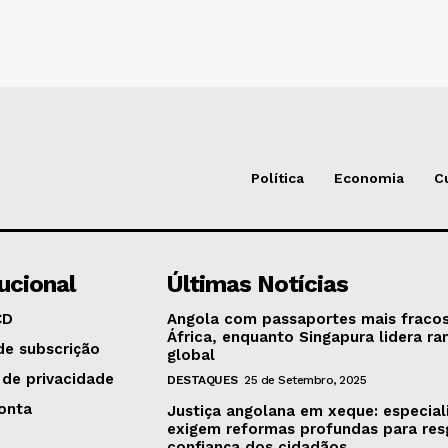
Política
Economia
C
tucional
Últimas Notícias
CD
Angola com passaportes mais fraco
África, enquanto Singapura lidera ra
de subscrição
global
 de privacidade
DESTAQUES
25 de Setembro, 2025
onta
Justiça angolana em xeque: especial
exigem reformas profundas para res
confiança dos cidadãos