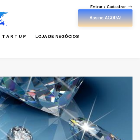
Entrar / Cadastrar
Assine AGORA!
 T A R T U P
LOJA DE NEGÓCIOS