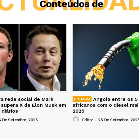
CTUALIDA
Conteúdos de
a rede social de Mark
Angola entre os 5
 supera X de Elon Musk em
africanos com o diesel ma
 diários
2025
5 De Setembro, 2025
Editor
-
25 De Setembro, 202