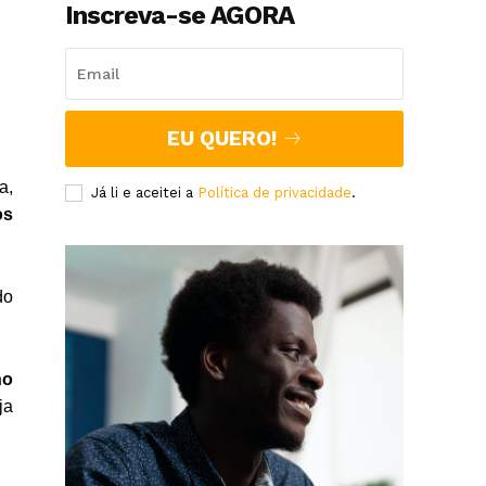
Inscreva-se AGORA
EU QUERO!
a,
Já li e aceitei a
Política de privacidade
.
os
do
no
ja