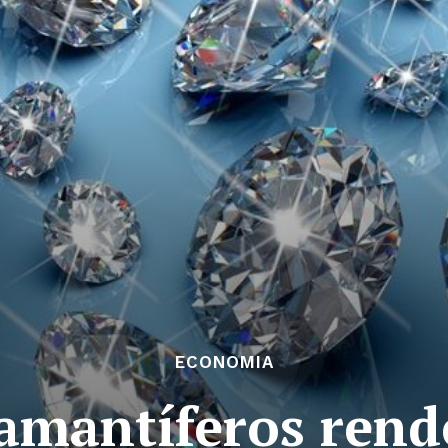
ECONOMIA
iamantíferos rend