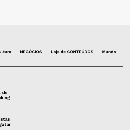
ultura
NEGÓCIOS
Loja de CONTEÚDOS
Mundo
s de
nking
istas
gatar