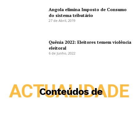
Angola elimina Imposto de Consumo
do sistema tributário
27 de Abril, 2019
Quênia 2022: Eleitores temem violência
eleitoral
6 de Junho, 2022
ACTUALIDADE
Conteúdos de