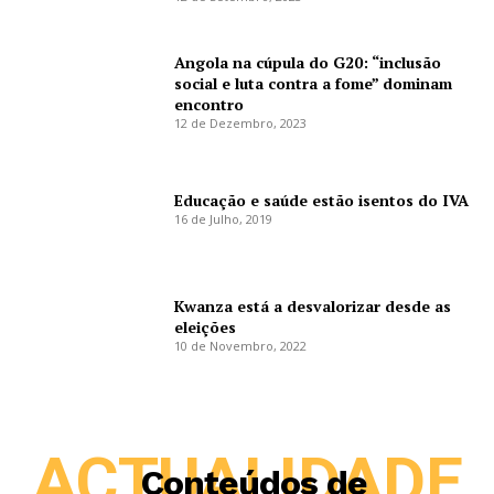
Angola na cúpula do G20: “inclusão
social e luta contra a fome” dominam
encontro
12 de Dezembro, 2023
Educação e saúde estão isentos do IVA
16 de Julho, 2019
Kwanza está a desvalorizar desde as
eleições
10 de Novembro, 2022
ACTUALIDADE
Conteúdos de