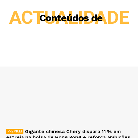
ACTUALIDADE
Conteúdos de
Gigante chinesa Chery dispara 11 % em
estreia na bolsa de Hong Kong e reforça ambições