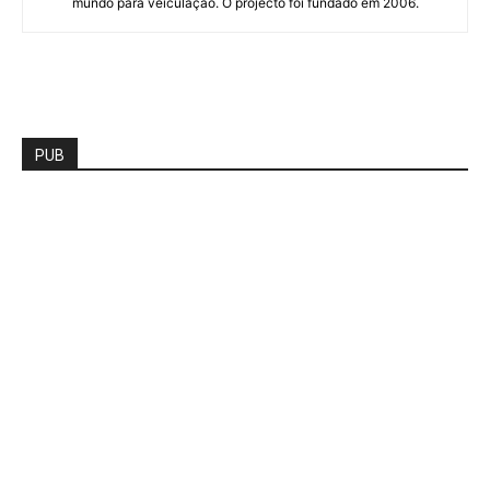
mundo para veiculação. O projecto foi fundado em 2006.
PUB