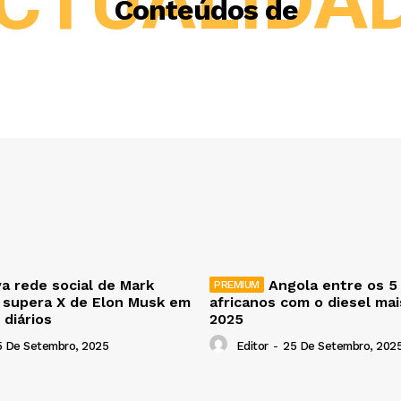
CTUALIDA
Conteúdos de
a rede social de Mark
Angola entre os 5
 supera X de Elon Musk em
africanos com o diesel ma
 diários
2025
5 De Setembro, 2025
Editor
-
25 De Setembro, 202