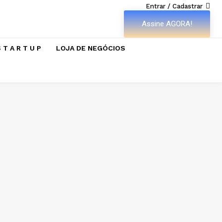
Entrar / Cadastrar
Assine AGORA!
 T A R T U P
LOJA DE NEGÓCIOS