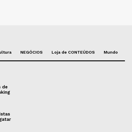
ultura
NEGÓCIOS
Loja de CONTEÚDOS
Mundo
s de
nking
istas
gatar