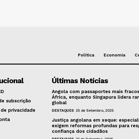
Política
Economia
C
tucional
Últimas Notícias
CD
Angola com passaportes mais fraco
África, enquanto Singapura lidera ra
de subscrição
global
 de privacidade
DESTAQUES
25 de Setembro, 2025
onta
Justiça angolana em xeque: especial
exigem reformas profundas para res
confiança dos cidadãos