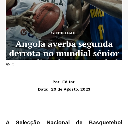
SOCIEDADE
Angola averba segunda
derrota no mundial sénior
masculino de Basquetebol
23
Por
Editor
29 de Agosto, 2023
Data:
A Selecção Nacional de Basquetebol