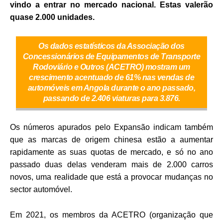
vindo a entrar no mercado nacional. Estas valerão
quase 2.000 unidades.
Os dados estatísticos da Associação dos
Concessionários de Equipamentos de Transporte
Rodoviário e Outros (ACETRO) mostram um
crescimento acentuado de 61% nas vendas de
automóveis em Angola durante o ano passado,
passando de 2.406 viaturas para 3.876.
Os números apurados pelo Expansão indicam também
que as marcas de origem chinesa estão a aumentar
rapidamente as suas quotas de mercado, e só no ano
passado duas delas venderam mais de 2.000 carros
novos, uma realidade que está a provocar mudanças no
sector automóvel.
Em 2021, os membros da ACETRO (organização que