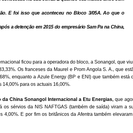
ção. E foi isso que aconteceu no Bloco 3/05A. Ao que o
pós a detenção em 2015 do empresário Sam Pa na China,
ernacional ficou para a operadora do bloco, a Sonangol, que viu
 33,33%. Os franceses da Maurel e Prom Angola S. A., que est
26,68%, enquanto a Azule Energy (BP e ENI) que também está 
es 14,00% para os actuais 16,00%.
 da China Sonangol Internacional a Etu Energias,
que ago
 Já os sérvios da NIS NAFTGAS (também de saída) viram a s
es 4,00%. E por fim os britânicos da Afentra também elevaram