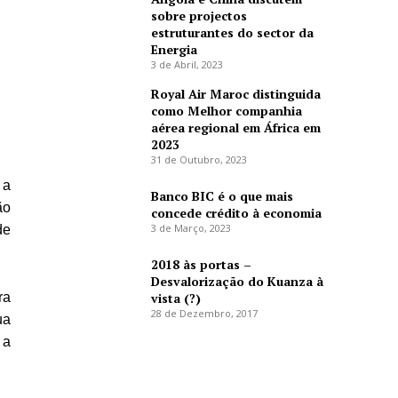
sobre projectos
estruturantes do sector da
Energia
3 de Abril, 2023
Royal Air Maroc distinguida
como Melhor companhia
aérea regional em África em
2023
31 de Outubro, 2023
 a
Banco BIC é o que mais
ão
concede crédito à economia
3 de Março, 2023
de
2018 às portas –
Desvalorização do Kuanza à
ra
vista (?)
28 de Dezembro, 2017
ua
 a