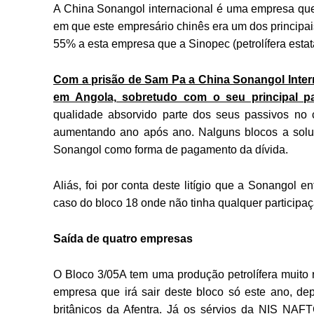
A China Sonangol internacional é uma empresa que
em que este empresário chinês era um dos principai
55% a esta empresa que a Sinopec (petrolífera estat
Com a prisão de Sam Pa a China Sonangol Intern
em Angola, sobretudo com o seu principal pa
qualidade absorvido parte dos seus passivos no 
aumentando ano após ano. Nalguns blocos a soluç
Sonangol como forma de pagamento da dívida.
Aliás, foi por conta deste litígio que a Sonangol 
caso do bloco 18 onde não tinha qualquer participa
Saída de quatro empresas
O Bloco 3/05A tem uma produção petrolífera muito r
empresa que irá sair deste bloco só este ano, de
britânicos da Afentra. Já os sérvios da NIS NA