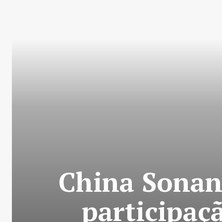
China Sonang
participaç