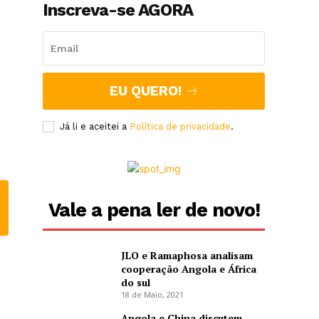
Inscreva-se AGORA
EU QUERO!
Já li e aceitei a
Política de privacidade
.
s
Vale a pena ler de novo!
m
JLO e Ramaphosa analisam
cooperação Angola e África
do sul
18 de Maio, 2021
Angola e China discutem