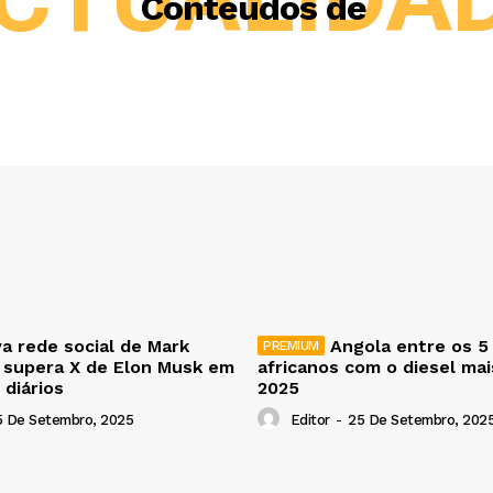
Conteúdos de
a rede social de Mark
Angola entre os 5
 supera X de Elon Musk em
africanos com o diesel ma
 diários
2025
5 De Setembro, 2025
Editor
-
25 De Setembro, 202