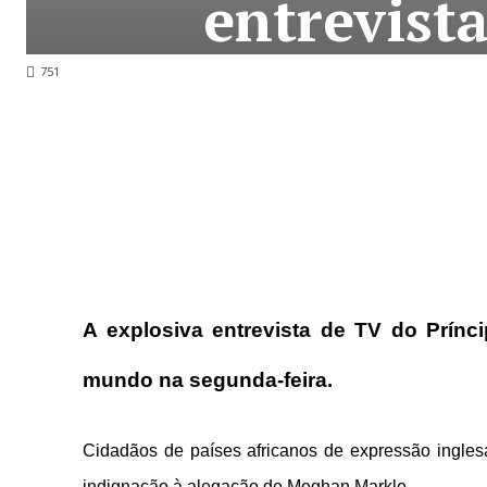
entrevist
751
A explosiva entrevista de TV do Prínc
mundo na segunda-feira.
Cidadãos de países africanos de expressão ingle
indignação à alegação de Meghan Markle.