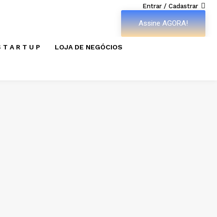
Entrar / Cadastrar
Assine AGORA!
 T A R T U P
LOJA DE NEGÓCIOS