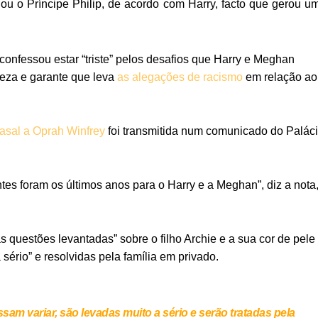
ou o Príncipe Philip, de acordo com Harry, facto que gerou u
 confessou estar “triste” pelos desafios que Harry e Meghan
leza e garante que leva
as alegações de racismo
em relação ao
casal a Oprah Winfrey
foi transmitida num comunicado do Palác
iantes foram os últimos anos para o Harry e a Meghan”, diz a nota
questões levantadas” sobre o filho Archie e a sua cor de pele
sério” e resolvidas pela família em privado.
m variar, são levadas muito a sério e serão tratadas pela