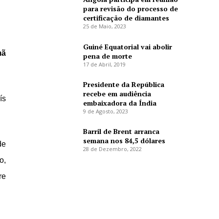
para revisão do processo de
certificação de diamantes
25 de Maio, 2023
Guiné Equatorial vai abolir
mã
pena de morte
17 de Abril, 2019
Presidente da República
recebe em audiência
ís
embaixadora da Índia
9 de Agosto, 2023
Barril de Brent arranca
semana nos 84,5 dólares
de
28 de Dezembro, 2022
o,
re