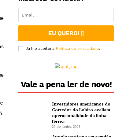
ue
EU QUERO!
as
Já li e aceitei a
Política de privacidade
.
se
Vale a pena ler de novo!
va
Investidores americanos do
Corredor do Lobito avaliam
ã-
operacionalidade da linha
férrea
29 de Junho, 2023
Angola participa em reunião