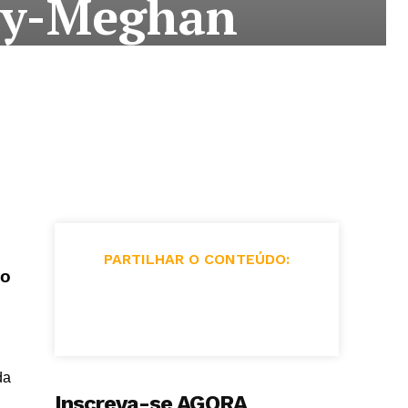
rry-Meghan
PARTILHAR O CONTEÚDO:
do
da
Inscreva-se AGORA