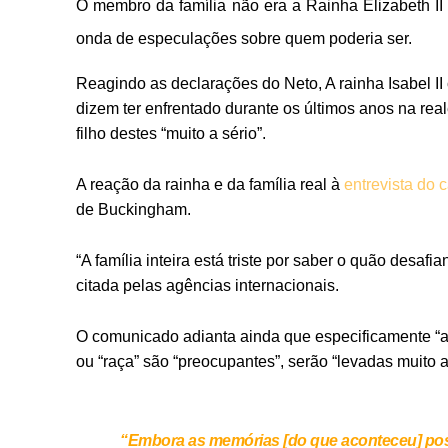
O membro da família não era a Rainha Elizabeth II 
onda de especulações sobre quem poderia ser.
Reagindo as declarações do Neto, A rainha Isabel II
dizem ter enfrentado durante os últimos anos na rea
filho destes “muito a sério”.
A reação da rainha e da família real à
entrevista do 
de Buckingham.
“A família inteira está triste por saber o quão desaf
citada pelas agências internacionais.
O comunicado adianta ainda que especificamente “as 
ou “raça” são “preocupantes”, serão “levadas muito a 
“Embora as memórias [do que aconteceu] possa