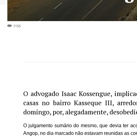
1155
O advogado Isaac Kossengue, implicad
casas no bairro Kasseque III, arred
domingo, por, alegadamente, desobediê
O julgamento sumário do mesmo, que devia ter acon
Angop, no dia marcado não estavam reunidas as cond