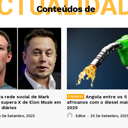
CTUALIDA
Conteúdos de
a rede social de Mark
Angola entre os 5
 supera X de Elon Musk em
africanos com o diesel ma
 diários
2025
5 De Setembro, 2025
Editor
-
25 De Setembro, 202