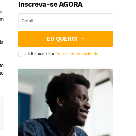
Inscreva-se AGORA
o,
em
EU QUERO!
da
Já li e aceitei a
Política de privacidade
.
to
no