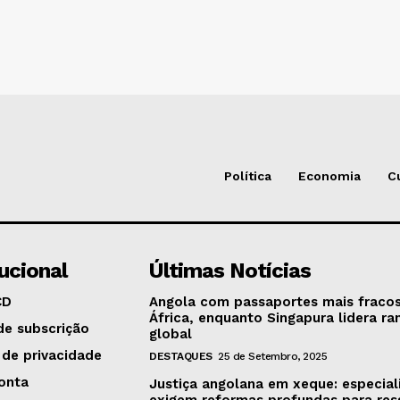
Política
Economia
C
tucional
Últimas Notícias
CD
Angola com passaportes mais fraco
África, enquanto Singapura lidera ra
de subscrição
global
 de privacidade
DESTAQUES
25 de Setembro, 2025
onta
Justiça angolana em xeque: especial