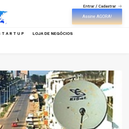
Entrar / Cadastrar
Assine AGORA!
 T A R T U P
LOJA DE NEGÓCIOS