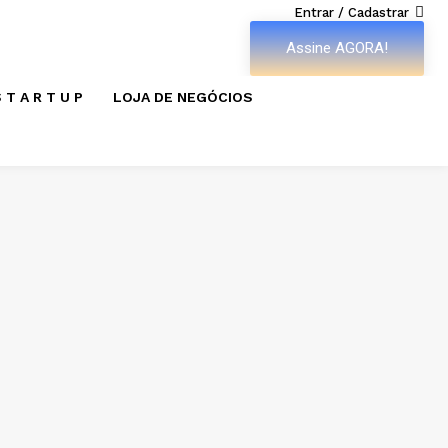
Entrar / Cadastrar
Assine AGORA!
 T A R T U P
LOJA DE NEGÓCIOS