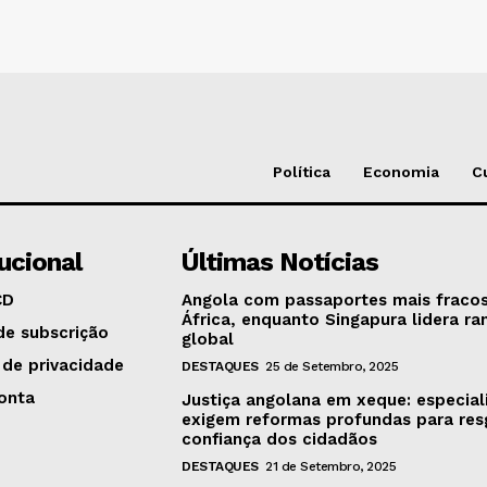
Política
Economia
C
tucional
Últimas Notícias
CD
Angola com passaportes mais fraco
África, enquanto Singapura lidera ra
de subscrição
global
 de privacidade
DESTAQUES
25 de Setembro, 2025
onta
Justiça angolana em xeque: especial
exigem reformas profundas para res
confiança dos cidadãos
DESTAQUES
21 de Setembro, 2025