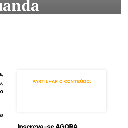
uanda
a,
PARTILHAR O CONTEÚDO:
s,
vo
as
Inscreva-se AGORA