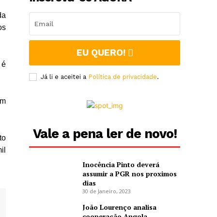
da
os
EU QUERO!
 é
Já li e aceitei a
Política de privacidade
.
um
Vale a pena ler de novo!
to
il
Inocência Pinto deverá
assumir a PGR nos proximos
dias
30 de Janeiro, 2023
João Lourenço analisa
cooperação Angola-