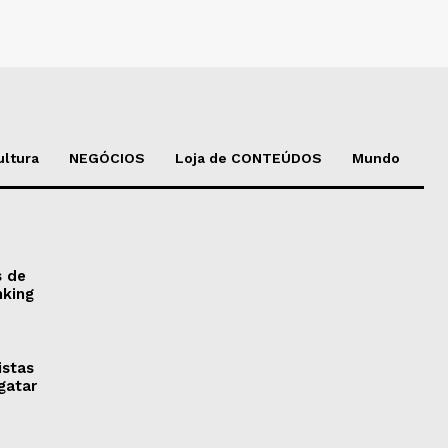
ultura
NEGÓCIOS
Loja de CONTEÚDOS
Mundo
s de
nking
istas
gatar