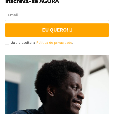
Inscreva-se AGORA
EU QUERO!
Já li e aceitei a
Política de privacidade
.