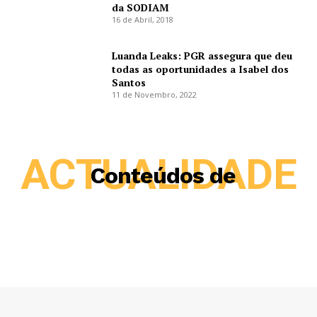
da SODIAM
16 de Abril, 2018
Luanda Leaks: PGR assegura que deu
todas as oportunidades a Isabel dos
Santos
11 de Novembro, 2022
ACTUALIDADE
Conteúdos de