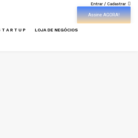
Entrar / Cadastrar
Assine AGORA!
 T A R T U P
LOJA DE NEGÓCIOS