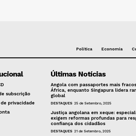
Política
Economia
C
tucional
Últimas Notícias
CD
Angola com passaportes mais fraco
África, enquanto Singapura lidera ra
de subscrição
global
 de privacidade
DESTAQUES
25 de Setembro, 2025
onta
Justiça angolana em xeque: especial
exigem reformas profundas para res
confiança dos cidadãos
DESTAQUES
21 de Setembro, 2025