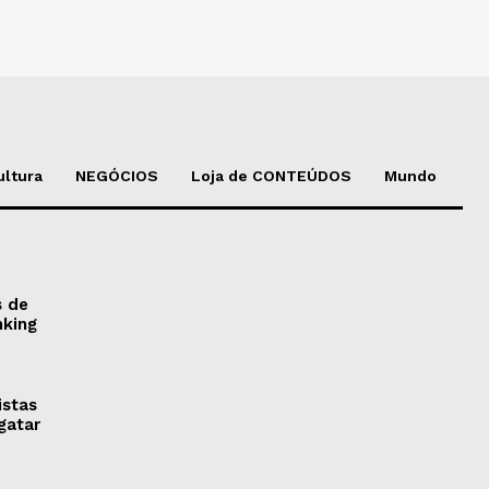
ultura
NEGÓCIOS
Loja de CONTEÚDOS
Mundo
s de
nking
istas
gatar