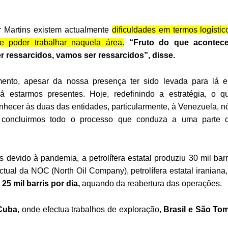
r Martins existem actualmente
dificuldades em termos logístic
e poder trabalhar naquela área.
“Fruto do que acontec
r ressarcidos, vamos ser ressarcidos”, disse.
nto, apesar da nossa presença ter sido levada para lá 
á estarmos presentes. Hoje, redefinindo a estratégia, o q
hecer às duas das entidades, particularmente, à Venezuela, n
 concluirmos todo o processo que conduza a uma parte 
 devido à pandemia, a petrolífera estatal produziu 30 mil barr
tual da NOC (North Oil Company), petrolífera estatal iraniana,
s
25 mil barris por dia,
aquando da reabertura das operações.
Cuba
, onde efectua trabalhos de exploração,
Brasil e São To