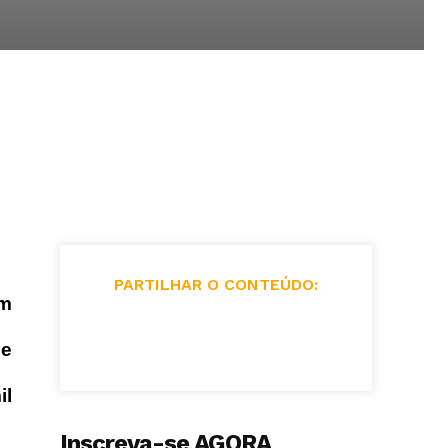
PARTILHAR O CONTEÚDO:
om
de
il
Inscreva-se AGORA