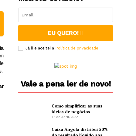
EU QUERO!
ia
Já li e aceitei a
Política de privacidade
.
em
de
s.
Vale a pena ler de novo!
ar
Como simplificar as suas
ideias de negócios
16 de Abril, 2022
Caixa Angola distribui 50%
do resultado líquido aos