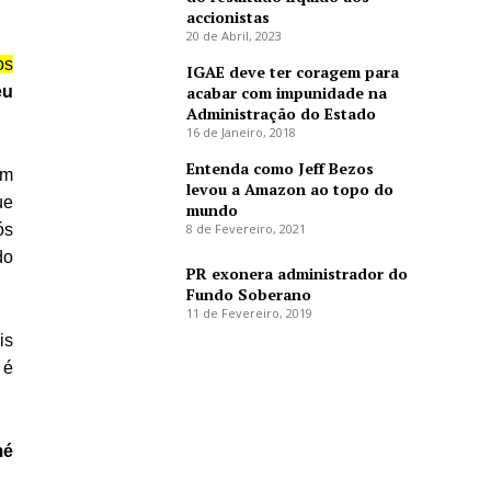
accionistas
20 de Abril, 2023
os
IGAE deve ter coragem para
acabar com impunidade na
eu
Administração do Estado
16 de Janeiro, 2018
Entenda como Jeff Bezos
em
levou a Amazon ao topo do
ue
mundo
8 de Fevereiro, 2021
ós
do
PR exonera administrador do
Fundo Soberano
11 de Fevereiro, 2019
is
 é
mé