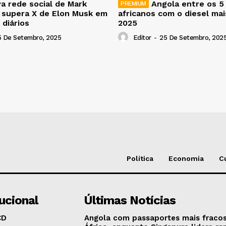
a rede social de Mark
Angola entre os 5
 supera X de Elon Musk em
africanos com o diesel ma
 diários
2025
5 De Setembro, 2025
Editor
-
25 De Setembro, 202
Política
Economia
C
tucional
Últimas Notícias
CD
Angola com passaportes mais fraco