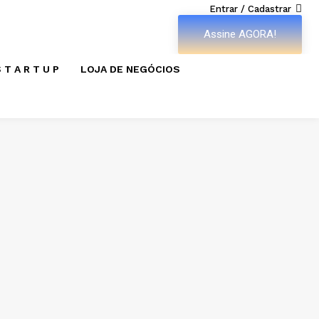
Entrar / Cadastrar
Assine AGORA!
 T A R T U P
LOJA DE NEGÓCIOS