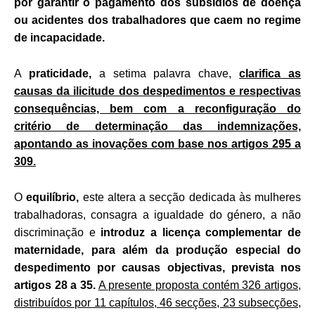
por garantir o pagamento dos subsídios de doença
ou acidentes dos trabalhadores que caem no regime
de incapacidade.
A
praticidade,
a setima palavra chave,
clarifica as
causas da ilicitude dos despedimentos e respectivas
consequências, bem com a reconfiguração do
critério de determinação das indemnizações,
apontando as inovações com base nos artigos 295 a
309.
O
equilíbrio,
este altera a secção dedicada às mulheres
trabalhadoras, consagra a igualdade do género, a não
discriminação e
introduz a licença complementar de
maternidade, para além da produção especial do
despedimento por causas objectivas, prevista nos
artigos 28 a 35.
A presente proposta contém 326 artigos,
distribuídos por 11 capítulos, 46 secções, 23 subsecções,